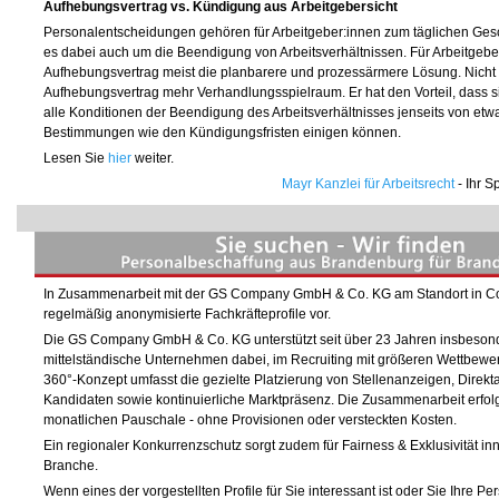
Aufhebungsvertrag vs. Kündigung aus Arbeitgebersicht
Personalentscheidungen gehören für Arbeitgeber:innen zum täglichen Gesch
es dabei auch um die Beendigung von Arbeitsverhältnissen. Für Arbeitgeber
Aufhebungsvertrag meist die planbarere und prozessärmere Lösung. Nicht zu
Aufhebungsvertrag mehr Verhandlungsspielraum. Er hat den Vorteil, dass si
alle Konditionen der Beendigung des Arbeitsverhältnisses jenseits von etw
Bestimmungen wie den Kündigungsfristen einigen können.
Lesen Sie
hier
weiter.
Mayr Kanzlei für Arbeitsrecht
- Ihr S
In Zusammenarbeit mit der GS Company GmbH & Co. KG am Standort in Cott
regelmäßig anonymisierte Fachkräfteprofile vor.
Die GS Company GmbH & Co. KG unterstützt seit über 23 Jahren insbeson
mittelständische Unternehmen dabei, im Recruiting mit größeren Wettbewe
360°-Konzept umfasst die gezielte Platzierung von Stellenanzeigen, Direk
Kandidaten sowie kontinuierliche Marktpräsenz. Die Zusammenarbeit erfolg
monatlichen Pauschale - ohne Provisionen oder versteckten Kosten.
Ein regionaler Konkurrenzschutz sorgt zudem für Fairness & Exklusivität inn
Branche.
Wenn eines der vorgestellten Profile für Sie interessant ist oder Sie Ihre 