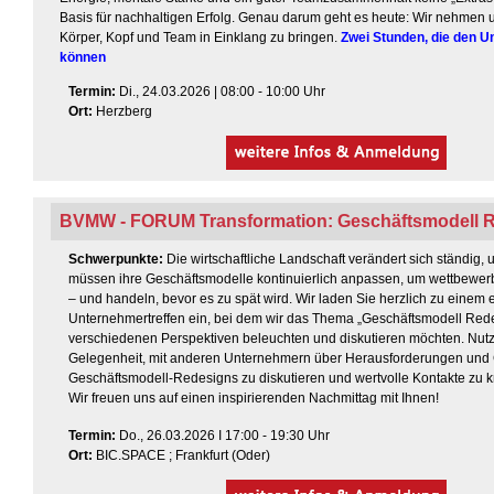
Basis für nachhaltigen Erfolg. Genau darum geht es heute: Wir nehmen 
Körper, Kopf und Team in Einklang zu bringen.
Zwei Stunden, die den 
können
Termin
:
Di., 24.03.2026 | 08:00 - 10:00 Uhr
Ort:
Herzberg
BVMW - FORUM Transformation: Geschäftsmodell 
Schwerpunkte:
Die wirtschaftliche Landschaft verändert sich ständig
müssen ihre Geschäftsmodelle kontinuierlich anpassen, um wettbewerb
– und handeln, bevor es zu spät wird. Wir laden Sie herzlich zu einem 
Unternehmertreffen ein, bei dem wir das Thema „Geschäftsmodell Red
verschiedenen Perspektiven beleuchten und diskutieren möchten.
Nutz
Gelegenheit, mit anderen Unternehmern über Herausforderungen und
Geschäftsmodell-Redesigns zu diskutieren und wertvolle Kontakte zu k
Wir freuen uns auf einen inspirierenden Nachmittag mit Ihnen!
Termin
:
Do., 26.03.2026 I 17:00 - 19:30 Uhr
Ort:
BIC.SPACE ; Frankfurt (Oder)