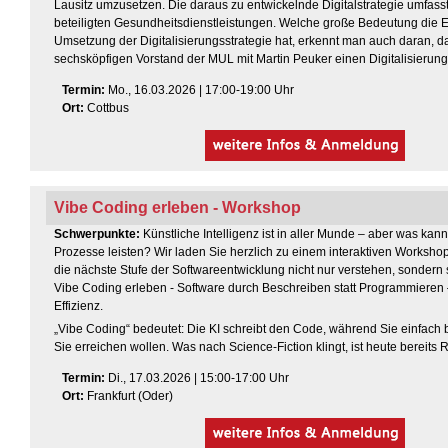
Lausitz umzusetzen. Die daraus zu entwickelnde Digitalstrategie umfasst
beteiligten Gesundheitsdienstleistungen. Welche große Bedeutung die 
Umsetzung der Digitalisierungsstrategie hat, erkennt man auch daran, d
sechsköpfigen Vorstand der MUL mit Martin Peuker einen Digitalisierung
Termin
:
Mo
., 16.03.2026 | 17:00-19:00 Uhr
Ort:
Cottbus
Vibe Coding erleben - Workshop
Schwerpunkte:
Künstliche Intelligenz ist in aller Munde – aber was kann 
Prozesse leisten? Wir laden Sie herzlich zu einem interaktiven Workshop
die nächste Stufe der Softwareentwicklung nicht nur verstehen, sondern 
Vibe Coding erleben - Software durch Beschreiben statt Programmieren – 
Effizienz.
„Vibe Coding“ bedeutet: Die KI schreibt den Code, während Sie einfach
Sie erreichen wollen. Was nach Science-Fiction klingt, ist heute bereits Re
Termin
:
D
i., 17.03.2026 | 15:00-17:00 Uhr
Ort:
Frankfurt (Oder)