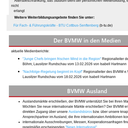
Altersbeschränkung, das Studium dient der persönlichen Weiterbildung, e
nicht
erlangt
Weitere Weiterbildungsangebote finden Sie unter:
Für Fach- & Führungskräfte - BTU Cottbus-Senftenberg
(b-tu.de)
aktuelle Medienberichte:
"Junge Chefs bringen frischen Wind in die Region"
Regionalleiter 
Böhm; Lausitzer Rundschau vom 13.02.2026
von
Isabell Hartmann
"Nachfolge-Regelung beginnt im Kopf"
Regionalleiter des BVMW e.
Lausitzer Rundschau vom 18.02.2026
von
Isabell Hartmann
Auslandsmärkte erschließen, der BVMW unterstützt Sie bei Ihren Ma
Möchten Sie neue internationale Märkte erschließen? Der BVMW er
direkten Zugang über unsere
Auslandsbüros
bzw. über unsere kna
Ansprechpartner im Ausland, die Ihre internationalen Ambitionen ko
internationale Ausschreibungen, Messen, Kooperationsanfragen fin
regelmäßig erscheinenden
"
News International
"