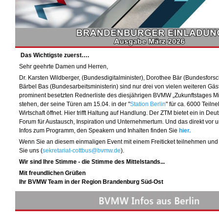
Das Wichtigste zuerst….
Sehr geehrte Damen und Herren,
Dr. Karsten Wildberger, (Bundesdigitalminister), Dorothee Bär (Bundesfors
Bärbel Bas (Bundesarbeitsministerin) sind nur drei von vielen weiteren Gäst
prominent besetzten Rednerliste des diesjährigen BVMW „Zukunftstages Mi
stehen, der seine Türen am 15.04. in der "
Station Berlin
" für ca. 6000 Teiln
Wirtschaft öffnet. Hier trifft Haltung auf Handlung. Der ZTM bietet ein in Deu
Forum für Austausch, Inspiration und Unternehmertum. Und das direkt vor un
Infos zum Programm, den Speakern und Inhalten finden Sie
hier.
Wenn Sie an diesem einmaligen Event mit einem Freiticket teilnehmen und
Sie uns (
sekretariat-cottbus@bvmw.de
).
Wir sind Ihre Stimme - die Stimme des Mittelstands...
Mit freundlichen Grüßen
Ihr BVMW Team in der Region Brandenburg
Süd-Ost