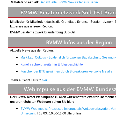
Mittelstand aktuell:
Der aktuelle BVMW Newsletter aus Berlin
.
Mitglieder für Mitglieder
, das ist die Grundlage für unser Beraternetzwerk.
Expertise aus unserer Region.
BVMW Beraternetzwerk Brandenburg Süd-Ost
Aktuelle News aus der Region:
Marktkauf Cottbus - Spatenstich für zweiten Bauabschnitt, Gesamtinv
Kunella schreibt weiterhin Erfolgsgeschichte
Forscher der BTU gewinnen durch Bioreaktoren wertvolle Metalle
mehr auf echt Lausitz
hier
Der BVMW bietet Webimpulse zu allen wirtschaftsrelevantenThemenber
unserer nächsten Webinare sehen Sie hier:
BVMW-WebImpuls: Prozessoptimierung als Wettbewerbsvorteil: Von
Umsetzung
I 13.03., 10:00-11:00 Uhr online