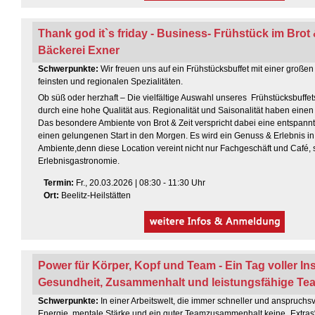
Thank god it`s friday - Business- Frühstück im Brot 
Bäckerei Exner
Schwerpunkte:
Wir freuen uns auf ein Frühstücksbuffet mit einer große
feinsten und regionalen Spezialitäten.
Ob süß oder herzhaft – Die vielfältige Auswahl unseres Frühstücksbuffet
durch eine hohe Qualität aus. Regionalität und Saisonalität haben einen
Das besondere Ambiente von Brot & Zeit verspricht dabei eine entspann
einen gelungenen Start in den Morgen. Es wird ein Genuss & Erlebnis in
Ambiente,denn diese Location vereint nicht nur Fachgeschäft und Café, 
Erlebnisgastronomie.
Termin
:
Fr
., 20.03.2026 | 08:30 - 11:30 Uhr
Ort:
Beelitz-Heilstätten
Power für Körper, Kopf und Team - Ein Tag voller Ins
Gesundheit, Zusammenhalt und leistungsfähige Te
Schwerpunkte:
In einer Arbeitswelt, die immer schneller und anspruchsvo
Energie, mentale Stärke und ein guter Teamzusammenhalt keine „Extras“ 