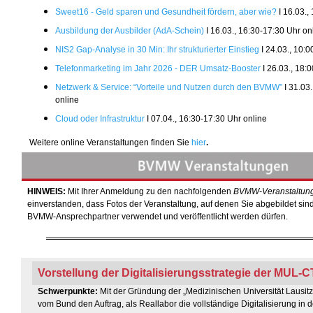
Sweet16 - Geld sparen und Gesundheit fördern, aber wie?
I 16.03.,
Ausbildung der Ausbilder (AdA-Schein)
I 16.03., 16:30-17:30 Uhr on
NIS2 Gap-Analyse in 30 Min: Ihr strukturierter Einstieg
I 24.03., 10:0
Telefonmarketing im Jahr 2026 - DER Umsatz-Booster
I 26.03., 18:
Netzwerk & Service: “Vorteile und Nutzen durch den BVMW”
I 31.03
online
Cloud oder Infrastruktur
I 07.04., 16:30-17:30 Uhr online
Weitere online Veranstaltungen finden Sie
hier
.
HINWEIS:
Mit Ihrer Anmeldung zu den nachfolgenden
BVMW-Veranstaltun
einverstanden, dass Fotos der Veranstaltung, auf denen Sie abgebildet si
BVMW-Ansprechpartner verwendet und veröffentlicht werden dürfen.
Vorstellung der Digitalisierungsstrategie der MUL-C
Schwerpunkte
:
Mit der Gründung der „Medizinischen Universität Lausi
vom Bund den Auftrag, als Reallabor die vollständige Digitalisierung in 